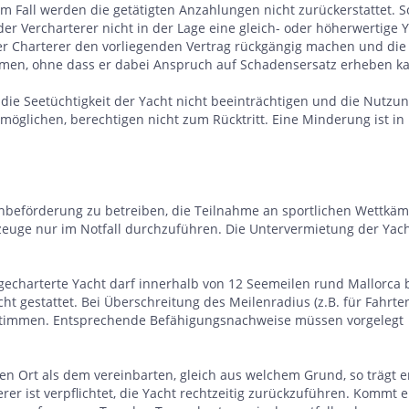
 Fall werden die getätigten Anzahlungen nicht zurückerstattet. So
t der Vercharterer nicht in der Lage eine gleich- oder höherwertige 
 der Charterer den vorliegenden Vertrag rückgängig machen und die
men, ohne dass er dabei Anspruch auf Schadensersatz erheben k
die Seetüchtigkeit der Yacht nicht beeinträchtigen und die Nutzu
glichen, berechtigen nicht zum Rücktritt. Eine Minderung ist in
nenbeförderung zu betreiben, die Teilnahme an sportlichen Wettkä
euge nur im Notfall durchzuführen. Die Untervermietung der Yacht
e gecharterte Yacht darf innerhalb von 12 Seemeilen rund Mallorca
cht gestattet. Bei Überschreitung des Meilenradius (z.B. für Fahrt
zustimmen. Entsprechende Befähigungsnachweise müssen vorgelegt
en Ort als dem vereinbarten, gleich aus welchem Grund, so trägt er
er ist verpflichtet, die Yacht rechtzeitig zurückzuführen. Kommt e