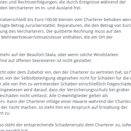
osten und Rechtsverfolgungen, die durch Ereignisse während der
den Vercharterer im In- und Ausland frei.
lverschleiß bis Euro 100,00 können vom Charterer behoben wer
agte Betrag zurückerstattet. Reparaturen, die den Betrag von Eur
ung des Vercharterers. Die quittierte Rechnung muss auf den
ge Mehrwertsteuer/Umsatzsteuer enthalten, die am Ort der
 mehr auf der Beaufort-Skala, oder wenn solche Windstärken
nd auf offenen Seerevieren ist nicht gestattet.
ht oder dem Zubehör ein, den der Charterer zu vertreten hat, so h
et, von der Selbstbeteiligung abgesehen nicht für Schäden für die 
für alle von ihm zu vertretenden Schäden einschließlich Folgeschäde
Hingewiesen wird darauf, dass der Versicherungsschutz bei grober
geschäden nicht umfasst. Alle Crewmitglieder gelten als
ers. Kann der Charterer infolge einer Havarie während der Charter
 der Yacht machen, so steht ihm ein Anspruch auf Erstattung der
t zu.
, so steht der entsprechende Schadenersatz dem Charterer zu, sofe
r gezahlt hat.