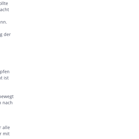
llte
Yacht
ann.
ng der
mpfen
 ist
 bewegt
en nach
 alle
r mit