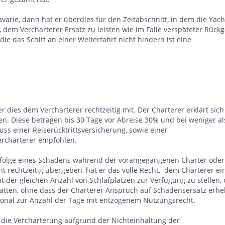
avarie, dann hat er überdies für den Zeitabschnitt, in dem die Yach
t, dem Vercharterer Ersatz zu leisten wie im Falle verspäteter Rück
ie das Schiff an einer Weiterfahrt nicht hindern ist eine
er dies dem Vercharterer rechtzeitig mit. Der Charterer erklärt sich
n. Diese betragen bis 30 Tage vor Abreise 30% und bei weniger al
ss einer Reiserücktrittsversicherung, sowie einer
ercharterer empfohlen.
nfolge eines Schadens während der vorangegangenen Charter oder
t rechtzeitig übergeben, hat er das volle Recht, dem Charterer ei
 der gleichen Anzahl von Schlafplätzen zur Verfügung zu stellen,
tatten, ohne dass der Charterer Anspruch auf Schadensersatz erh
tional zur Anzahl der Tage mit entzogenem Nutzungsrecht.
, die Vercharterung aufgrund der Nichteinhaltung der