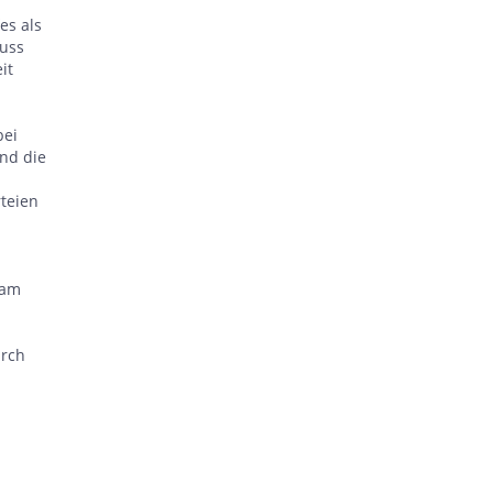
es als
muss
it
bei
nd die
rteien
 am
urch