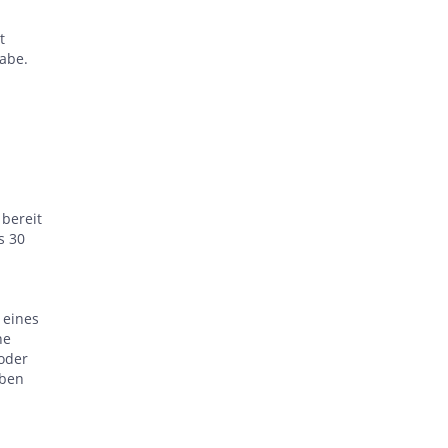
t
gabe.
 bereit
s 30
 eines
ne
 oder
eben