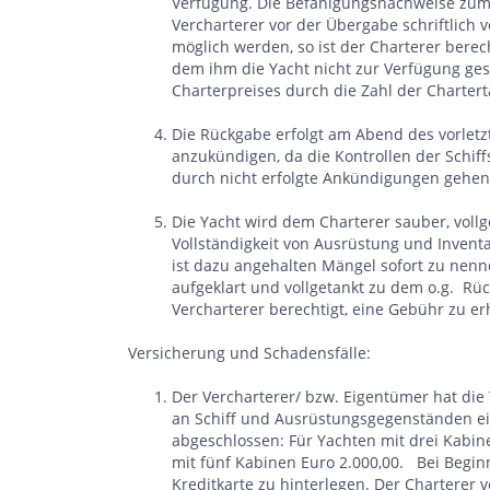
Verfügung. Die Befähigungsnachweise zum 
Vercharterer vor der Übergabe schriftlich v
möglich werden, so ist der Charterer berec
dem ihm die Yacht nicht zur Verfügung gest
Charterpreises durch die Zahl der Chartert
Die Rückgabe erfolgt am Abend des vorletz
anzukündigen, da die Kontrollen der Schi
durch nicht erfolgte Ankündigungen gehen 
Die Yacht wird dem Charterer sauber, voll
Vollständigkeit von Ausrüstung und Invent
ist dazu angehalten Mängel sofort zu nen
aufgeklart und vollgetankt zu dem o.g. R
Vercharterer berechtigt, eine Gebühr zu e
Versicherung und Schadensfälle:
Der Vercharterer/ bzw. Eigentümer hat die Y
an Schiff und Ausrüstungsgegenständen ei
abgeschlossen: Für Yachten mit drei Kabine
mit fünf Kabinen Euro 2.000,00. Bei Beginn 
Kreditkarte zu hinterlegen. Der Charterer v