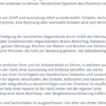
vorweisen zu können. Persönliches Eigentum des Charterers ist
 von Schiff und Ausrüstung sofort zurückerstattet. Schäden, Verlu
rrechnet. Eine Rechnung über eventuelle Schäden wird vom Verch
eschädigung der versicherten Gegenstände durch Unfall des Fahrze
 oder schwimmenden Gegenständen), Brand, Blitzschlag, Explosion,
es ganzen Fahrzeugs, Brechen von Masten und Brechen von stehe
ch Personen, die nicht zur Besatzung gehören. Die Selbstbeteilig
h in einfacher Form und ein Schadensblatt zu führen, in welchem au
n der Yacht, ihrer Ausrüstung und Einflüsse betreffen, die solche
e aus einer Unrichtigkeit von Handbüchern, Seekarten und nautis
e für eigenes Verschulden. Bei Schäden, Kollisionen und Havarien i
oder telegrafisch) zu benachrichtigen und der Charterer ist verpfli
 Falle einer Havarie ist die Yacht immer mit der eigenen Leine
bsprache keine Abschlepp- oder Bergekostenvereinbarung treffen
n und Sachschäden ist ausgeschlossen. Von allen von dritter Seite