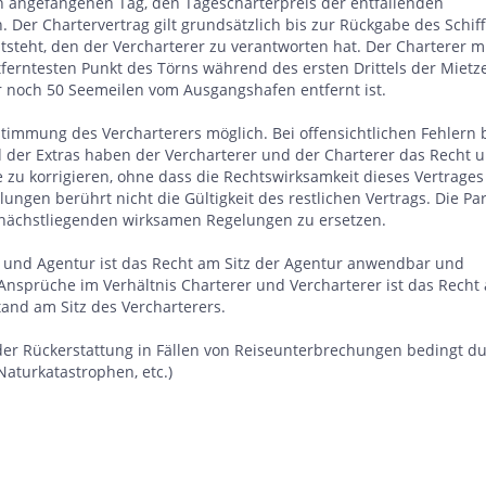
den angefangenen Tag, den Tagescharterpreis der entfallenden
 Der Chartervertrag gilt grundsätzlich bis zur Rückgabe des Schiff
ntsteht, den der Vercharterer zu verantworten hat. Der Charterer 
ferntesten Punkt des Törns während des ersten Drittels der Mietze
ur noch 50 Seemeilen vom Ausgangshafen entfernt ist.
stimmung des Vercharterers möglich. Bei offensichtlichen Fehlern 
der Extras haben der Vercharterer und der Charterer das Recht u
te zu korrigieren, ohne dass die Rechtswirksamkeit dieses Vertrages
ngen berührt nicht die Gültigkeit des restlichen Vertrags. Die Pa
nächstliegenden wirksamen Regelungen zu ersetzen.
r und Agentur ist das Recht am Sitz der Agentur anwendbar und
 Ansprüche im Verhältnis Charterer und Vercharterer ist das Recht
and am Sitz des Vercharterers.
der Rückerstattung in Fällen von Reiseunterbrechungen bedingt d
Naturkatastrophen, etc.)