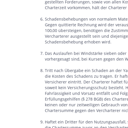
gestellten Forderungen, sowie von allen K
Charterzeit vorkommen, hält der Charterer 
Schadensbehebungen von normalem Materia
Gegen quittierte Rechnung wird der verausl
100,00 übersteigen, benötigen die Zustimm
Vercharterer ausgestellt sein und diejeni
Schadensbehebung erhoben wird.
Das Auslaufen bei Windstärke sieben oder
vorhergesagt sind, bei Kursen gegen den Wi
Tritt nach Übergabe ein Schaden an der Yac
die Kosten des Schadens zu tragen. Er haft
Versicherer eintritt. Der Charterer haftet 
soweit kein Versicherungsschutz besteht. 
Fahrlässigkeit und Vorsatz entfällt und Fol
Erfüllungsgehilfen (§ 278 BGB) des Charter
keinen oder nur zeitweiligen Gebrauch von
Chartersumme gegen den Vercharterer nich
Haftet ein Dritter für den Nutzungsausfall
die Chartersumme zuvor an den Verchartere