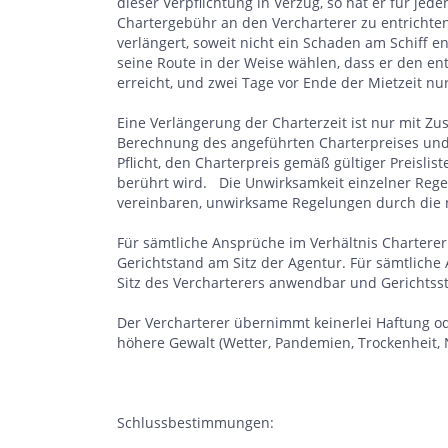
dieser Verpflichtung in Verzug, so hat er für je
Chartergebühr an den Vercharterer zu entrichten.
verlängert, soweit nicht ein Schaden am Schiff e
seine Route in der Weise wählen, dass er den ent
erreicht, und zwei Tage vor Ende der Mietzeit n
Eine Verlängerung der Charterzeit ist nur mit Zu
Berechnung des angeführten Charterpreises und 
Pflicht, den Charterpreis gemäß gültiger Preislis
berührt wird. Die Unwirksamkeit einzelner Regelu
vereinbaren, unwirksame Regelungen durch die 
Für sämtliche Ansprüche im Verhältnis Chartere
Gerichtstand am Sitz der Agentur. Für sämtliche
Sitz des Vercharterers anwendbar und Gerichtsst
Der Vercharterer übernimmt keinerlei Haftung o
höhere Gewalt (Wetter, Pandemien, Trockenheit, 
Schlussbestimmungen: