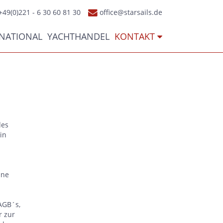
+49(0)221 - 6 30 60 81 30
office@starsails.de
RNATIONAL
YACHTHANDEL
KONTAKT
des
in
ine
AGB´s,
r zur