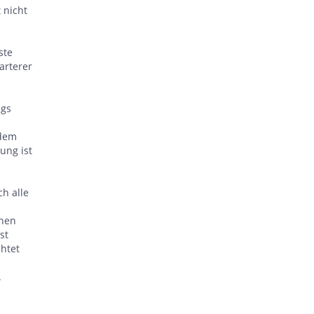
 nicht
ste
arterer
ugs
ndem
ung ist
ch alle
chen
st
chtet
.