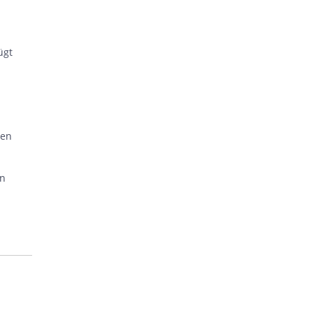
ügt
hen
en