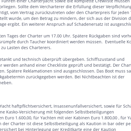
Führen einer Charteryacht sowie die komplette Crewliste müsse
orliegen. Sollte dem Vercharterer die Erfüllung dieser Verpflichtun
htigt, vom Vertrag zurückzutreten oder den Charterpreis für jeden 
ellt wurde, um den Betrag zu mindern, der sich aus der Division 
age ergibt. Ein weiterer Anspruch auf Schadenersatz ist ausgeschl
ten Tages der Charter um 17.00 Uhr. Spätere Rückgaben sind vorh
ffsrümpfe durch Taucher koordiniert werden müssen. Eventuelle K
zu Lasten des Charterers.
getankt und technisch überprüft übergeben. Schiffszustand und
ar werden anhand einer Checkliste geprüft und bestätigt. Der Char
nen. Spätere Reklamationen sind ausgeschlossen. Das Boot muss sa
ückgabetermin zurückgegeben werden. Bei Nichtbeachten ist der
rheben.
acht haftpflichtversichert, Insassenunfallversichert, sowie für Sc
ne Kasko-Versicherung mit folgenden Selbstbeteiligungen
n Euro 1.600,00, für Yachten mit vier Kabinen Euro 1.800,00 , für 
der Charter ist diese Selbstbeteiligung als Kaution in bar oder pe
ersichert bei Hinterlegung per Kreditkarte eine der Kaution