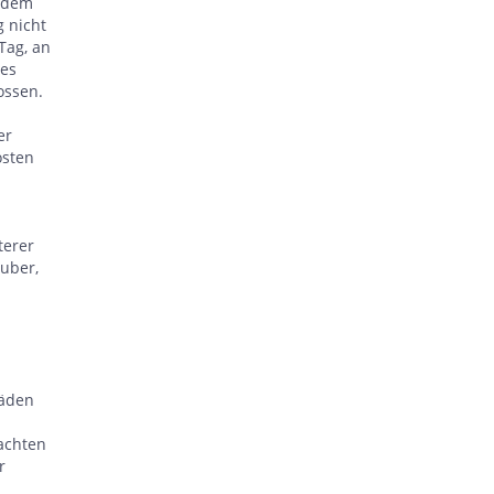
n dem
g nicht
Tag, an
des
ossen.
er
osten
terer
uber,
häden
Yachten
r