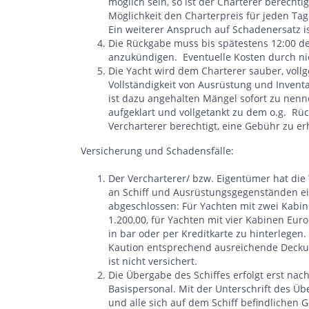
möglich sein, so ist der Charterer berechti
Möglichkeit den Charterpreis für jeden Tag
Ein weiterer Anspruch auf Schadenersatz i
Die Rückgabe muss bis spätestens 12:00 de
anzukündigen. Eventuelle Kosten durch ni
Die Yacht wird dem Charterer sauber, voll
Vollständigkeit von Ausrüstung und Invent
ist dazu angehalten Mängel sofort zu nen
aufgeklart und vollgetankt zu dem o.g. R
Vercharterer berechtigt, eine Gebühr zu e
Versicherung und Schadensfälle:
Der Vercharterer/ bzw. Eigentümer hat die Y
an Schiff und Ausrüstungsgegenständen ei
abgeschlossen: Für Yachten mit zwei Kabin
1.200,00, für Yachten mit vier Kabinen Euro
in bar oder per Kreditkarte zu hinterlegen.
Kaution entsprechend ausreichende Decku
ist nicht versichert.
Die Übergabe des Schiffes erfolgt erst na
Basispersonal. Mit der Unterschrift des Übe
und alle sich auf dem Schiff befindlichen 