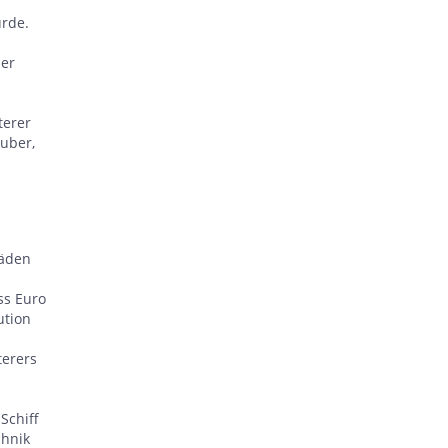
urde.
her
terer
uber,
häden
ss Euro
ution
terers
Schiff
chnik