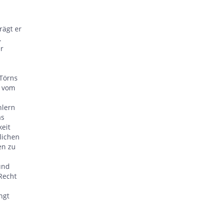
rägt er
.
er
 Törns
n vom
hlern
as
keit
lichen
en zu
und
Recht
ngt