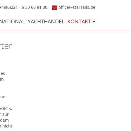
+49(0)221 - 6 30 60 81 30
office@starsails.de
RNATIONAL
YACHTHANDEL
KONTAKT
ter
des
in
ine
AGB´s,
r zur
n dem
g nicht