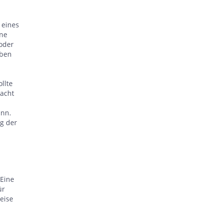
 eines
ine
 oder
eben
llte
Yacht
ann.
ng der
 Eine
ür
eise