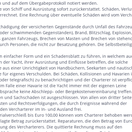
 und auf dem Übergabeprotokoll notiert werden.
 von Schiff und Ausrüstung sofort zurückerstattet. Schäden, Verlu
rrechnet. Eine Rechnung über eventuelle Schäden wird vom Verch
eschädigung der versicherten Gegenstände durch Unfall des Fahrze
 oder schwimmenden Gegenständen), Brand, Blitzschlag, Explosion,
es ganzen Fahrzeugs, Brechen von Masten und Brechen von stehe
ch Personen, die nicht zur Besatzung gehören. Die Selbstbeteilig
h in einfacher Form und ein Schadensblatt zu führen, in welchem au
n der Yacht, ihrer Ausrüstung und Einflüsse betreffen, die solche
e aus einer Unrichtigkeit von Handbüchern, Seekarten und nautis
e für eigenes Verschulden. Bei Schäden, Kollisionen und Havarien i
oder telegrafisch) zu benachrichtigen und der Charterer ist verpfli
 Falle einer Havarie ist die Yacht immer mit der eigenen Leine
bsprache keine Abschlepp- oder Bergekostenvereinbarung treffen
n und Sachschäden ist ausgeschlossen. Von allen von dritter Seite
osten und Rechtsverfolgungen, die durch Ereignisse während der
den Vercharterer im In- und Ausland frei.
lverschleiß bis Euro 100,00 können vom Charterer behoben wer
agte Betrag zurückerstattet. Reparaturen, die den Betrag von Eur
ung des Vercharterers. Die quittierte Rechnung muss auf den