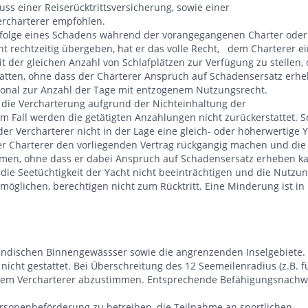
ss einer Reiserücktrittsversicherung, sowie einer
ercharterer empfohlen.
nfolge eines Schadens während der vorangegangenen Charter oder
t rechtzeitig übergeben, hat er das volle Recht, dem Charterer e
 der gleichen Anzahl von Schlafplätzen zur Verfügung zu stellen,
tatten, ohne dass der Charterer Anspruch auf Schadensersatz erh
tional zur Anzahl der Tage mit entzogenem Nutzungsrecht.
, die Vercharterung aufgrund der Nichteinhaltung der
 Fall werden die getätigten Anzahlungen nicht zurückerstattet. So
t der Vercharterer nicht in der Lage eine gleich- oder höherwertige 
 der Charterer den vorliegenden Vertrag rückgängig machen und die
men, ohne dass er dabei Anspruch auf Schadensersatz erheben k
die Seetüchtigkeit der Yacht nicht beeinträchtigen und die Nutzu
glichen, berechtigen nicht zum Rücktritt. Eine Minderung ist in
ländischen Binnengewässser sowie die angrenzenden Inselgebiete.
nicht gestattet. Bei Überschreitung des 12 Seemeilenradius (z.B. f
t dem Vercharterer abzustimmen. Entsprechende Befähigungsnachw
Personenbeförderung zu betreiben, die Teilnahme an sportlichen