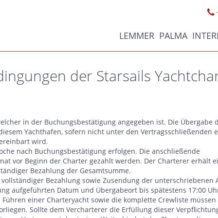
LEMMER
PALMA
INTE
ingungen der Starsails Yachtchar
welcher in der Buchungsbestätigung angegeben ist. Die Übergabe 
 diesem Yachthafen, sofern nicht unter den Vertragsschließenden e
reinbart wird.
oche nach Buchungsbestätigung erfolgen. Die anschließende
at vor Beginn der Charter gezahlt werden. Der Charterer erhält e
llständiger Bezahlung der Gesamtsumme.
h vollständiger Bezahlung sowie Zusendung der unterschriebenen 
ung aufgeführten Datum und Übergabeort bis spätestens 17:00 Uh
Führen einer Charteryacht sowie die komplette Crewliste müsse
orliegen. Sollte dem Vercharterer die Erfüllung dieser Verpflichtun