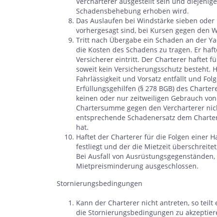
Vercharterer ausgestellt sein und diejeni
Schadensbehebung erhoben wird.
Das Auslaufen bei Windstärke sieben oder
vorhergesagt sind, bei Kursen gegen den Wi
Tritt nach Übergabe ein Schaden an der Yac
die Kosten des Schadens zu tragen. Er haft
Versicherer eintritt. Der Charterer haftet 
soweit kein Versicherungsschutz besteht. 
Fahrlässigkeit und Vorsatz entfällt und Fol
Erfüllungsgehilfen (§ 278 BGB) des Charter
keinen oder nur zeitweiligen Gebrauch von
Chartersumme gegen den Vercharterer nicht 
entsprechende Schadenersatz dem Chartere
hat.
Haftet der Charterer für die Folgen einer H
festliegt und der die Mietzeit überschreite
Bei Ausfall von Ausrüstungsgegenständen, d
Mietpreisminderung ausgeschlossen.
Stornierungsbedingungen
Kann der Charterer nicht antreten, so teilt 
die Stornierungsbedingungen zu akzeptiere