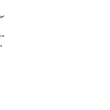
ügt
hen
en