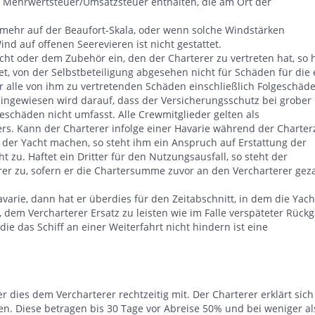
ge Mehrwertsteuer/Umsatzsteuer enthalten, die am Ort der
 mehr auf der Beaufort-Skala, oder wenn solche Windstärken
nd auf offenen Seerevieren ist nicht gestattet.
ht oder dem Zubehör ein, den der Charterer zu vertreten hat, so h
et, von der Selbstbeteiligung abgesehen nicht für Schäden für die 
für alle von ihm zu vertretenden Schäden einschließlich Folgeschäde
Hingewiesen wird darauf, dass der Versicherungsschutz bei grober
geschäden nicht umfasst. Alle Crewmitglieder gelten als
ers. Kann der Charterer infolge einer Havarie während der Charter
 der Yacht machen, so steht ihm ein Anspruch auf Erstattung der
zu. Haftet ein Dritter für den Nutzungsausfall, so steht der
r zu, sofern er die Chartersumme zuvor an den Vercharterer geza
avarie, dann hat er überdies für den Zeitabschnitt, in dem die Yach
t, dem Vercharterer Ersatz zu leisten wie im Falle verspäteter Rück
ie das Schiff an einer Weiterfahrt nicht hindern ist eine
er dies dem Vercharterer rechtzeitig mit. Der Charterer erklärt sich
n. Diese betragen bis 30 Tage vor Abreise 50% und bei weniger al