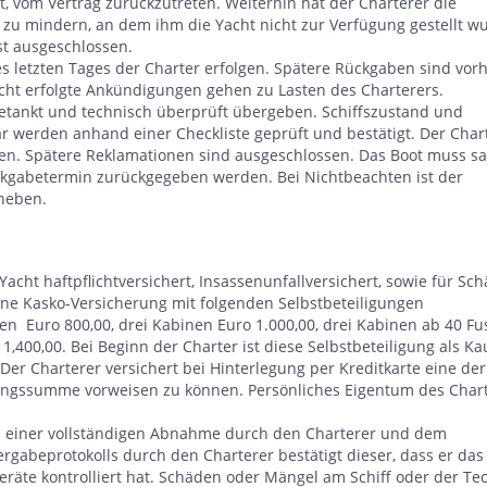
gt, vom Vertrag zurückzutreten. Weiterhin hat der Charterer die
 zu mindern, an dem ihm die Yacht nicht zur Verfügung gestellt w
st ausgeschlossen.
s letzten Tages der Charter erfolgen. Spätere Rückgaben sind vor
cht erfolgte Ankündigungen gehen zu Lasten des Charterers.
getankt und technisch überprüft übergeben. Schiffszustand und
ar werden anhand einer Checkliste geprüft und bestätigt. Der Char
nen. Spätere Reklamationen sind ausgeschlossen. Das Boot muss sa
ückgabetermin zurückgegeben werden. Bei Nichtbeachten ist der
rheben.
acht haftpflichtversichert, Insassenunfallversichert, sowie für Sc
ne Kasko-Versicherung mit folgenden Selbstbeteiligungen
en Euro 800,00, drei Kabinen Euro 1.000,00, drei Kabinen ab 40 Fu
 1,400,00. Bei Beginn der Charter ist diese Selbstbeteiligung als Ka
 Der Charterer versichert bei Hinterlegung per Kreditkarte eine der
ngssumme vorweisen zu können. Persönliches Eigentum des Char
ch einer vollständigen Abnahme durch den Charterer und dem
rgabeprotokolls durch den Charterer bestätigt dieser, dass er das 
Geräte kontrolliert hat. Schäden oder Mängel am Schiff oder der Te