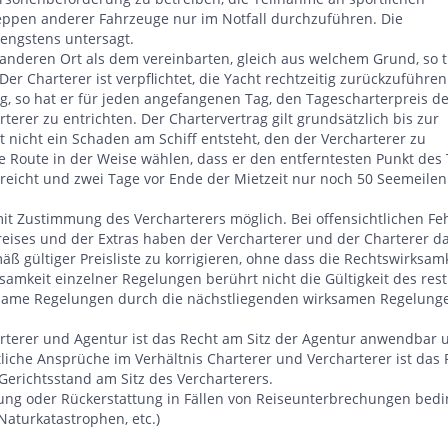
ppen anderer Fahrzeuge nur im Notfall durchzuführen. Die
rengstens untersagt.
 anderen Ort als dem vereinbarten, gleich aus welchem Grund, so t
Der Charterer ist verpflichtet, die Yacht rechtzeitig zurückzuführen
g, so hat er für jeden angefangenen Tag, den Tagescharterpreis d
erer zu entrichten. Der Chartervertrag gilt grundsätzlich bis zur
t nicht ein Schaden am Schiff entsteht, den der Vercharterer zu
e Route in der Weise wählen, dass er den entferntesten Punkt des
erreicht und zwei Tage vor Ende der Mietzeit nur noch 50 Seemeile
mit Zustimmung des Vercharterers möglich. Bei offensichtlichen Fe
eises und der Extras haben der Vercharterer und der Charterer d
äß gültiger Preisliste zu korrigieren, ohne dass die Rechtswirksam
amkeit einzelner Regelungen berührt nicht die Gültigkeit des rest
rksame Regelungen durch die nächstliegenden wirksamen Regelung
rterer und Agentur ist das Recht am Sitz der Agentur anwendbar 
liche Ansprüche im Verhältnis Charterer und Vercharterer ist das 
erichtsstand am Sitz des Vercharterers.
ung oder Rückerstattung in Fällen von Reiseunterbrechungen bedi
Naturkatastrophen, etc.)