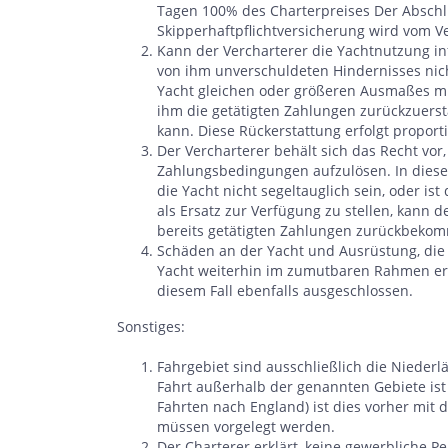
Tagen 100% des Charterpreises Der Abschlu
Skipperhaftpflichtversicherung wird vom V
Kann der Vercharterer die Yachtnutzung i
von ihm unverschuldeten Hindernisses nich
Yacht gleichen oder größeren Ausmaßes mit
ihm die getätigten Zahlungen zurückzuers
kann. Diese Rückerstattung erfolgt propor
Der Vercharterer behält sich das Recht vor
Zahlungsbedingungen aufzulösen. In diesem
die Yacht nicht segeltauglich sein, oder is
als Ersatz zur Verfügung zu stellen, kann
bereits getätigten Zahlungen zurückbekom
Schäden an der Yacht und Ausrüstung, die 
Yacht weiterhin im zumutbaren Rahmen ermö
diesem Fall ebenfalls ausgeschlossen.
Sonstiges:
Fahrgebiet sind ausschließlich die Nieder
Fahrt außerhalb der genannten Gebiete ist 
Fahrten nach England) ist dies vorher mi
müssen vorgelegt werden.
Der Charterer erklärt, keine gewerbliche 