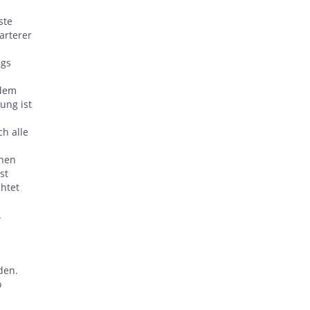
ste
arterer
ugs
ndem
ung ist
ch alle
chen
st
chtet
.
den.
o