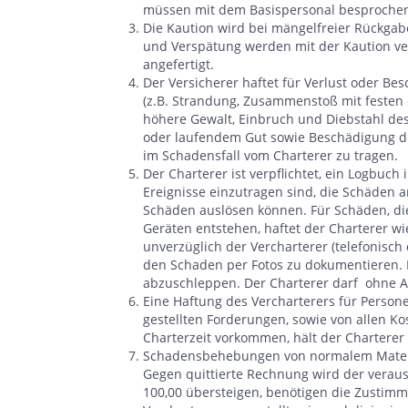
müssen mit dem Basispersonal besprochen
Die Kaution wird bei mängelfreier Rückgabe
und Verspätung werden mit der Kaution ve
angefertigt.
Der Versicherer haftet für Verlust oder B
(z.B. Strandung, Zusammenstoß mit festen
höhere Gewalt, Einbruch und Diebstahl d
oder laufendem Gut sowie Beschädigung dur
im Schadensfall vom Charterer zu tragen.
Der Charterer ist verpflichtet, ein Logbuc
Ereignisse einzutragen sind, die Schäden a
Schäden auslösen können. Für Schäden, di
Geräten entstehen, haftet der Charterer wi
unverzüglich der Vercharterer (telefonisch 
den Schaden per Fotos zu dokumentieren. Im
abzuschleppen. Der Charterer darf ohne A
Eine Haftung des Vercharterers für Persone
gestellten Forderungen, sowie von allen K
Charterzeit vorkommen, hält der Charterer 
Schadensbehebungen von normalem Materia
Gegen quittierte Rechnung wird der verausl
100,00 übersteigen, benötigen die Zustimm