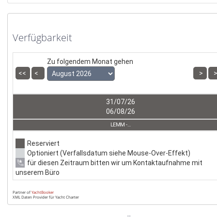
Verfügbarkeit
Zu folgendem Monat gehen
31/07/26
06/08/26
LEMM - LEMM
Reserviert
Optioniert (Verfallsdatum siehe Mouse-Over-Effekt)
*
für diesen Zeitraum bitten wir um Kontaktaufnahme mit
unserem Büro
Partner of
YachtBooker
XML Daten Provider für Yacht Charter